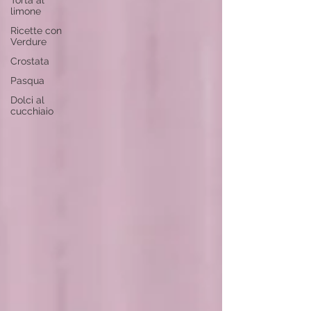
Torta al
limone
Ricette con
Verdure
Crostata
Pasqua
Dolci al
cucchiaio