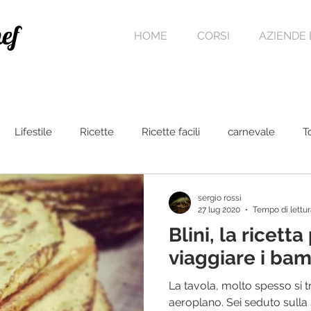
ef
HOME
CORSI
AZIENDE 
Lifestile
Ricette
Ricette facili
carnevale
T
ta
Pasqua
Dolci al cucchiaio
sergio rossi
27 lug 2020
Tempo di lettur
Blini, la ricetta pe
viaggiare i bam
La tavola, molto spesso si 
aeroplano. Sei seduto sulla 