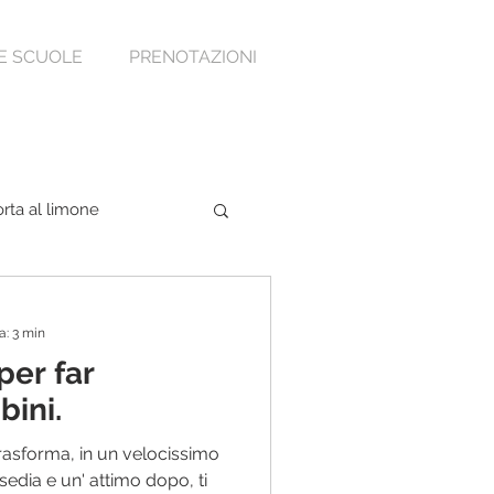
E SCUOLE
PRENOTAZIONI
orta al limone
a: 3 min
r far
bini.
trasforma, in un velocissimo
sedia e un' attimo dopo, ti