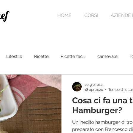
ef
HOME
CORSI
AZIENDE 
Lifestile
Ricette
Ricette facili
carnevale
T
ta
Pasqua
Dolci al cucchiaio
sergio rossi
18 apr 2020
Tempo di lettur
Cosa ci fa una 
Hamburger?
Un inedito hamburger di tr
preparato con Francesco d