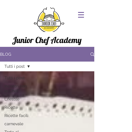
Junior Chef Academy
BLOG
Tutti i post
Tutti i post
Incontri con
lo Chef
Lifestile
Ricette
Ricette facili
carnevale