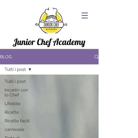
Junior Chef Academy
BLOG
Tutti i post
Tutti i post
Incontri con
lo Chef
Lifestile
Ricette
Ricette facili
carnevale