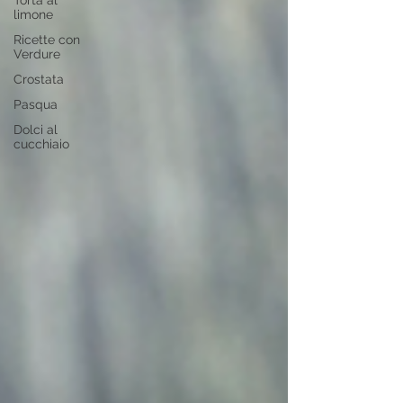
Torta al
limone
Ricette con
Verdure
Crostata
Pasqua
Dolci al
cucchiaio