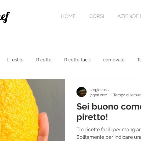
ef
HOME
CORSI
AZIENDE 
Lifestile
Ricette
Ricette facili
carnevale
T
ta
Pasqua
Dolci al cucchiaio
sergio rossi
7 gen 2021
Tempo di lettura
Sei buono com
piretto!
Tre ricette facili per mangiar
Solitamente per indicare u