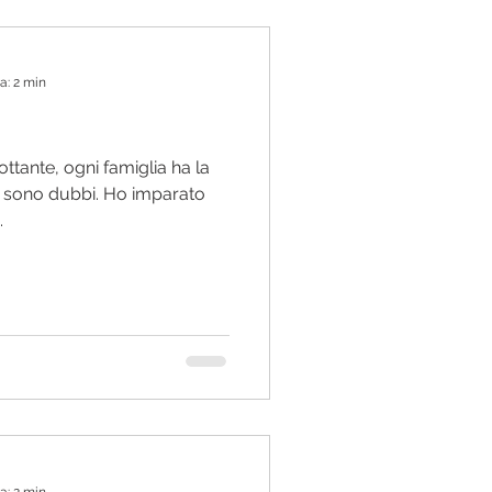
a: 2 min
ttante, ogni famiglia ha la
ci sono dubbi. Ho imparato
.
a: 2 min