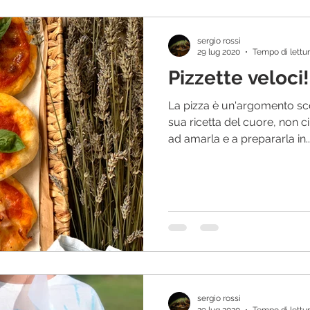
sergio rossi
29 lug 2020
Tempo di lettur
Pizzette veloci!
La pizza è un'argomento sco
sua ricetta del cuore, non 
ad amarla e a prepararla in..
sergio rossi
29 lug 2020
Tempo di lettur