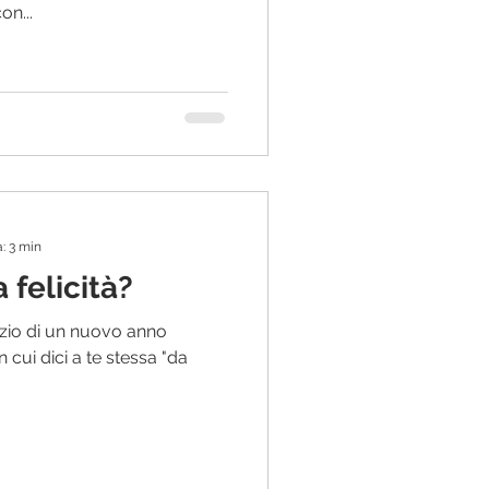
on...
: 3 min
 felicità?
inizio di un nuovo anno
 cui dici a te stessa "da