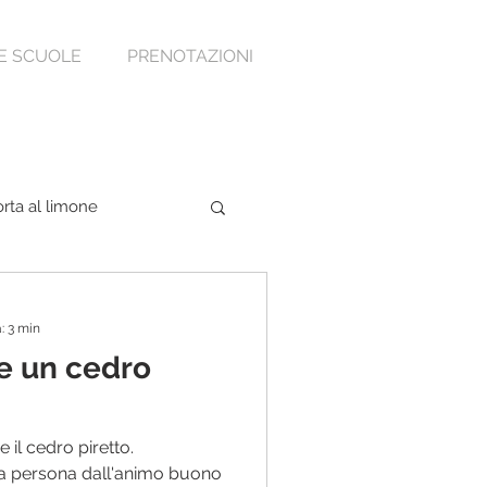
E SCUOLE
PRENOTAZIONI
orta al limone
: 3 min
e un cedro
e il cedro piretto.
na persona dall'animo buono