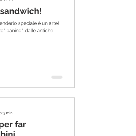
 sandwich!
renderlo speciale è un arte!
" panino", dalle antiche
a: 3 min
r far
bini.