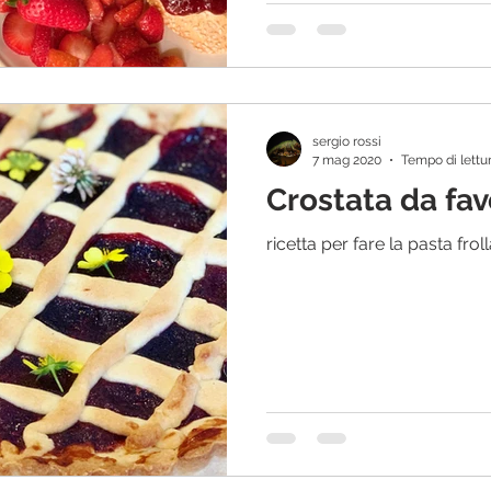
sergio rossi
7 mag 2020
Tempo di lettur
Crostata da fav
ricetta per fare