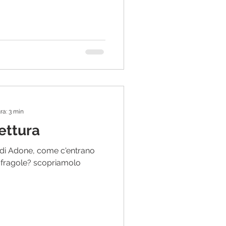
ra: 3 min
ettura
 di Adone, come c'entrano
i fragole? scopriamolo